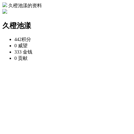
久橙池漾的资料
久橙池漾
442
积分
0
威望
333
金钱
0
贡献